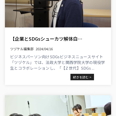
【企業とSDGsシューカツ解体白書参加学生の対話】企業の取り組み、どこまで共感？「マテリアリティ」策定とSDGsへの貢献
ツヅケル編集部
2024/04/16
ビジネスパーソン向けSDGsビジネスニュースサイト
「ツヅケル」では、法政大学と関西学院大学の現役学
生とコラボレーションし、「【Z 世代】SDGs ...
続きを読む >