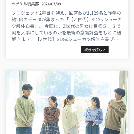
ツヅケル編集部
2024/07/09
プロジェクト2年目を迎え、回答数が1,129名と昨年の
約2倍のデータが集まった「【Z 世代】SDGs シューカ
ツ解体白書」。 今回は、Z世代の男女は目標５、８で
何を大事にしているのかを最新の意識調査をもとに紐
解きます。 【Z世代】SDGsシューカツ解体白書プロ
ジェクト（法政大学SDGs＋プロジェクト協力）につ
続きを読む >
いて ...