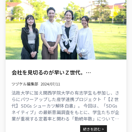
会社を見切るのが早いＺ世代。本音は長く勤めたい？ SDGsシューカツ解体白書プロジェクトの調査では5年以上長く働きたいと40%以上が回答
ツヅケル編集部
2024/07/11
法政大学に加え関西学院大学の有志学生も参加し、さ
らにパワーアップした産学連携プロジェクト「【Z 世
代】SDGs シューカツ解体白書」。 今回は、「SDGs
ネイティブ」の最新意識調査をもとに、学生たちが企
業が重視する定着率と関わる「勤続年数」についてデ
ィスカッション。 早期離職を防ぐ鍵を紐解きました。
続きを読む >
...