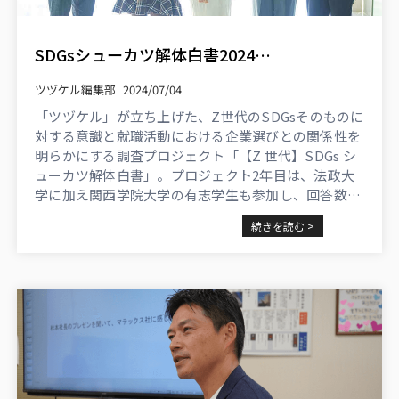
SDGsシューカツ解体白書2024調査結果発表！＜1129名回答＞うち国公立大、早慶上理など上位校大学生が75％を占める
ツヅケル編集部
2024/07/04
「ツヅケル」が立ち上げた、Z世代のSDGsそのものに
対する意識と就職活動における企業選びとの関係性を
明らかにする調査プロジェクト「【Z 世代】SDGs シ
ューカツ解体白書」。プロジェクト2年目は、法政大
学に加え関西学院大学の有志学生も参加し、回答数も
1,129名と昨年の約2倍のデータが集まりました。 ...
続きを読む >