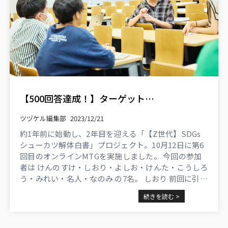
【500回答達成！】ターゲット大学へアンケートをさらに拡散するには？【SDGsシューカツ解体白書】
ツヅケル編集部
2023/12/21
約1年前に始動し、2年目を迎える「【Z世代】SDGs
シューカツ解体白書」プロジェクト。10月12日に第6
回目のオンラインMTGを実施しました。 今回の参加
者は けんのすけ・しおり・よしお・けんた・こうしろ
う・みれい・名人・なのみ の7名。 しおり 前回に引き
続き、今回の記事も2年のしおり（山本汐莉）が担当
続きを読む >
します！ ...