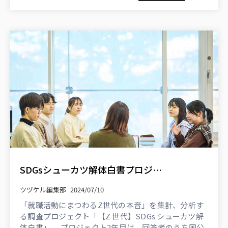
SDGsシューカツ解体白書プロジェクトの調査で判明！Z世代が重視する「自分らしく働きたい」と、福利厚生に紐づくSDGsゴールとの相関性
ツヅケル編集部
2024/07/10
「就職活動にまつわるZ世代の本音」を集計、分析す
る調査プロジェクト「【Z 世代】SDGs シューカツ解
体白書」。 プロジェクト2年目は、回答者のうち国公