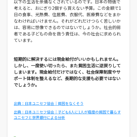
以下の生活を余儀なくされているのです。日本の物価で
考えると、おにぎり2個すら買えない予算。この金額で1
日の食事、光熱費、住居費、衣服代、医療費などをまか
なわければいけません。それがどれだけつらく苦しいか
は、容易に想像できるのではないでしょうか。社会的弱
者である子どもの命を救う責任は、今の社会に求められ
ています。
短期的に解決するには現金給付がいいかもしれません。
しかし、一度使い切ったら、また貧困生活に逆戻りして
しまいます。現金給付だけではなく、社会保障制度やサ
ポート体制を整えるなど、長期的な支援も必要ではない
でしょうか。
出典：日本ユニセフ協会｜貧困をなくそう
出典：日本ユニセフ協会｜子ども6人に1人が極度の貧困で暮らす
ユニセフと世界銀行による分析