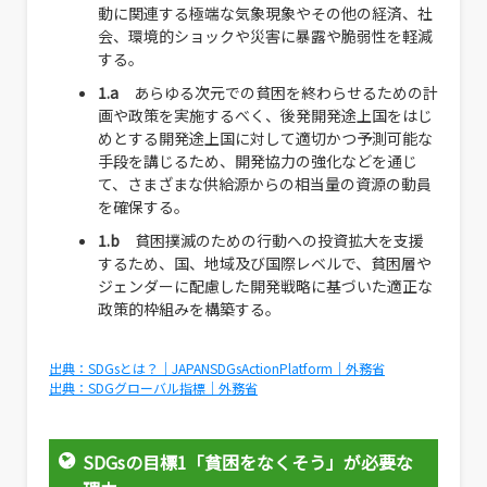
動に関連する極端な気象現象やその他の経済、社
会、環境的ショックや災害に暴露や脆弱性を軽減
する。
1.a
あらゆる次元での貧困を終わらせるための計
画や政策を実施するべく、後発開発途上国をはじ
めとする開発途上国に対して適切かつ予測可能な
手段を講じるため、開発協力の強化などを通じ
て、さまざまな供給源からの相当量の資源の動員
を確保する。
1.b
貧困撲滅のための行動への投資拡大を支援
するため、国、地域及び国際レベルで、貧困層や
ジェンダーに配慮した開発戦略に基づいた適正な
政策的枠組みを構築する。
出典：SDGsとは？｜JAPANSDGsActionPlatform｜外務省
出典：SDGグローバル指標｜外務省
SDGsの目標1「貧困をなくそう」が必要な