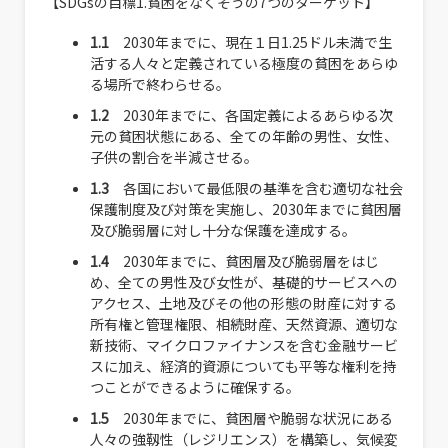
【SDGsの目標1.貧困をなくそうの7つのターゲット】
1.1
2030年までに、現在１日1.25ドル未満で生
活する人々と定義されている極度の貧困をあらゆ
る場所で終わらせる。
1.2
2030年までに、各国定義によるあらゆる次
元の貧困状態にある、全ての年齢の男性、女性、
子供の割合を半減させる。
1.3
各国において最低限の基準を含む適切な社会
保護制度及び対策を実施し、2030年までに貧困層
及び脆弱層に対し十分な保護を達成する。
1.4
2030年までに、貧困層及び脆弱層をはじ
め、全ての男性及び女性が、基礎的サービスへの
アクセス、土地及びその他の形態の財産に対する
所有権と管理権限、相続財産、天然資源、適切な
新技術、マイクロファイナンスを含む金融サービ
スに加え、経済的資源についても平等な権利を持
つことができるように確保する。
1.5
2030年までに、貧困層や脆弱な状況にある
人々の強靱性（レジリエンス）を構築し、気候変