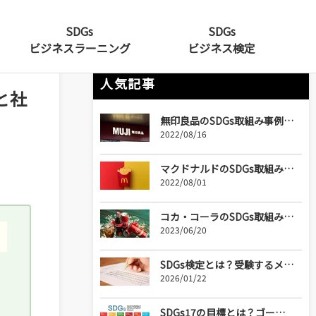
SDGs
SDGs
ビジネスラーニング
ビジネス検定
人気記事
と社
無印良品のSDGs取組み事例とは？顧客が楽しみながらSDGsに参加できる取組みを展開、自社の利益につなげる
2022/08/16
マクドナルドのSDGs取組みとは？世界的企業が挑む「物流」「サプライチェーン」の細かな見直し
2022/08/01
コカ・コーラのSDGs取組みとは?グローバル企業だからこその先進的で超現実的なロードマップに迫る
2023/06/20
SDGs検定とは？受験するメリットや難易度、勉強方法について解説！
2026/01/22
SDGs17の目標とは？ゴールの意味やターゲットを徹底解説！