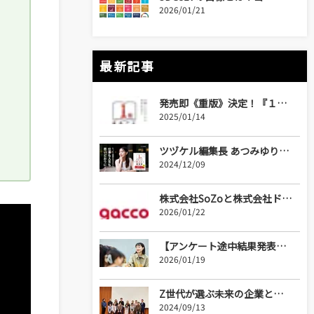
2026/01/21
最新記事
発売即《重版》決定！『１冊まるごと「完コピ」読書術』（PHP研究所）三省堂書店 神保町本店ビジネス書1位など続々ランクイン！
2025/01/14
ツヅケル編集長 あつみゆりか初の著書『１冊まるごと「完コピ」読書術』を12月9日、PHP研究所より出版！
2024/12/09
株式会社SoZoと株式会社ドコモgaccoが協業開始！
2026/01/22
【アンケート途中結果発表！】比較分析で見えたものとは【SDGsシューカツ解体白書】
2026/01/19
Z世代が選ぶ未来の企業とは？ 【SDGsシューカツ解体白書】大学生が選ぶ「SDGs企業！大賞2024」と「女性活躍企業！大賞2024」。授賞式動画を公開中
2024/09/13