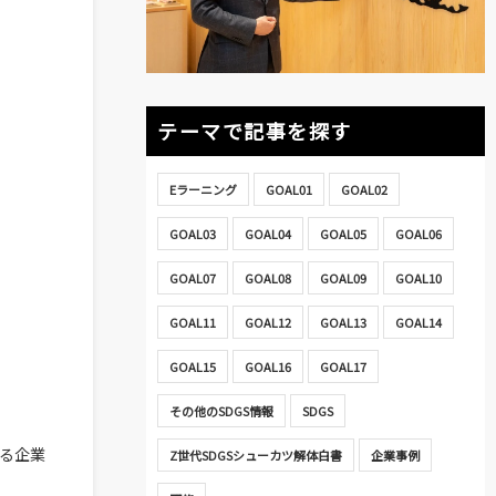
テーマで記事を探す
Eラーニング
GOAL01
GOAL02
GOAL03
GOAL04
GOAL05
GOAL06
GOAL07
GOAL08
GOAL09
GOAL10
GOAL11
GOAL12
GOAL13
GOAL14
GOAL15
GOAL16
GOAL17
その他のSDGS情報
SDGS
れる企業
Z世代SDGSシューカツ解体白書
企業事例