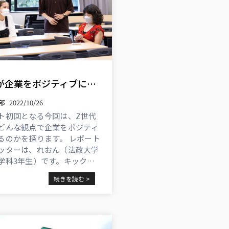
就活学生が企業をポジティブに判断するのはどっち？「サービス」VS「労働条件」【SDGsシューカツ解体白書】| SDGsビジネスニュース ...
部
2022/10/26
ト初回となる今回は、Z世代
どんな観点で企業をポジティ
るのかを探ります。 レポート
ッターは、れおん（法政大学
学科3年生）です。キックオ
題をどう深堀りするのでしょ
続きを読む >