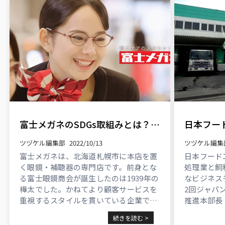
富士メガネのSDGs取組みとは？グローバルな活動内容をご紹介
ツヅケル編集部
2022/10/13
ツヅケル編集
富士メガネは、北海道札幌市に本店を置
日本フード
く眼鏡・補聴器の専門店です。前身とな
処理業と飼
る富士眼鏡商会が誕生したのは1939年の
なビジネス
樺太でした。かねてより顧客サービスを
2回ジャパン
重視するスタイルを貫いている企業で
推進本部長
す。 1983年には海外難民視力支援活動を
ました。 ...
続きを読む >
開始し、現在も継続しています。