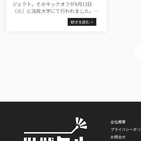
ジェクト。そのキックオフが9月13日
（火）に法政大学にて行われました。参
加の学生は1～４年の10名（後日、追加
続きを読む >
で数名参加あり）。当日の様子をレポー
トします！
会社概要
プライバシーポリ
お問合せ