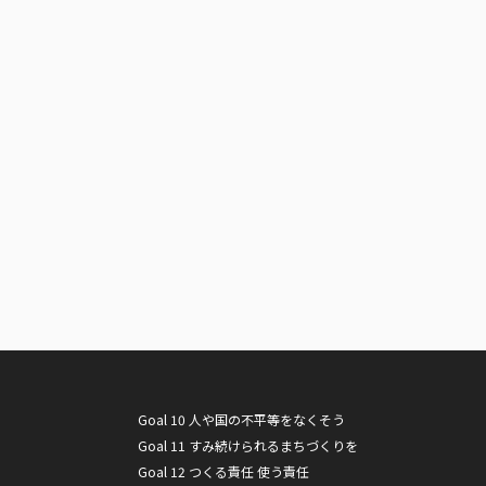
Goal 10 人や国の不平等をなくそう
Goal 11 すみ続けられるまちづくりを
Goal 12 つくる責任 使う責任