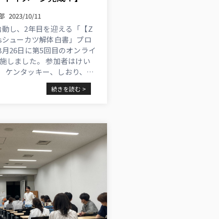
部
2023/10/11
始動し、2年目を迎える「【Z
Gsシューカツ解体白書」プロ
8月26日に第5回目のオンライ
実施しました。 参加者はけい
、ケンタッキー、しおり、ま
みれい の6名。
続きを読む >