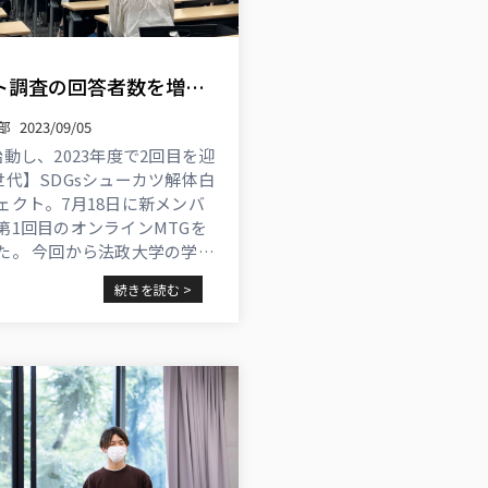
アンケート調査の回答者数を増やす「精度」の高め方とは【SDGsシューカツ解体白書】
部
2023/09/05
動し、2023年度で2回目を迎
世代】SDGsシューカツ解体白
ェクト。7月18日に新メンバ
第1回目のオンラインMTGを
た。 今回から法政大学の学生
のプロジェクトを盛り上げる
続きを読む >
加わった関西学院大学の学生
しました。 さつき ...