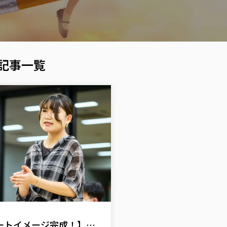
の記事一覧
【アンケートイメージ完成！】設問意図を解説＆アンケートをより多く拡散するためには【SDGsシューカツ解体白書】