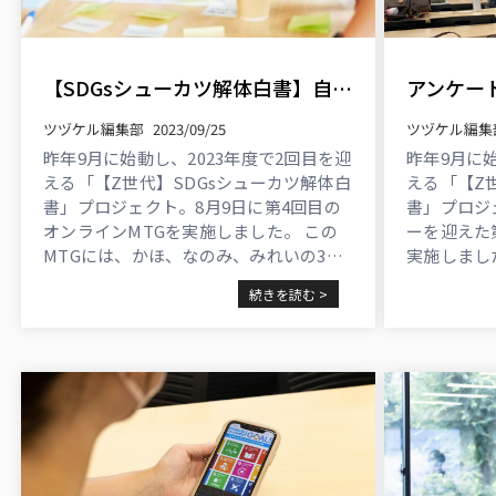
【SDGsシューカツ解体白書】自分らしく働くとは？ Z世代の関心事とその理由
ツヅケル編集部
2023/09/25
ツヅケル編集
昨年9月に始動し、2023年度で2回目を迎
昨年9月に始
える「【Z世代】SDGsシューカツ解体白
える「【Z
書」プロジェクト。8月9日に第4回目の
書」プロジ
オンラインMTGを実施しました。 この
ーを迎えた
MTGには、かほ、なのみ、みれいの3人
実施しまし
が参加。 みれい ...
に加え、こ
続きを読む >
べく新たに
計15人が参加