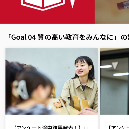
「Goal 04 質の高い教育をみんなに」
【アンケート途中結果発表！】比較分析で見えたものとは【SDGsシューカツ解体白書】