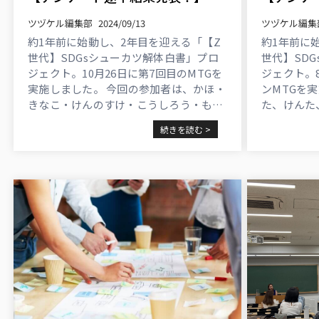
ツヅケル編集部
2024/09/13
ツヅケル編集
約1年前に始動し、2年目を迎える「【Z
約1年前に
世代】SDGsシューカツ解体白書」プロ
世代】SD
ジェクト。10月26日に第7回目のMTGを
ジェクト。
実施しました。 今回の参加者は、かほ・
ンMTGを
きなこ・けんのすけ・こうしろう・も
た、けんた
も・みれい・名人・やまもん の8名。 き
ーちゃん、
続きを読む >
なこ ...