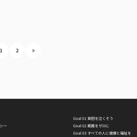
1
2
Goal 01 貧困を泣くそう
シー
Goal 02 飢餓をゼロに
Goal 03 すべての人に健康と福祉を