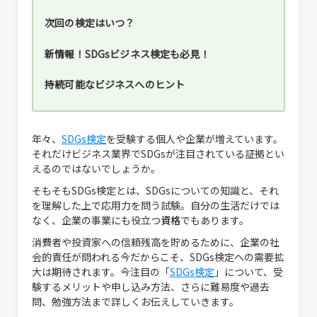
次回の検定はいつ？
新情報！SDGsビジネス検定も必見！
持続可能なビジネスへのヒント
年々、
SDGs検定
を受験する個人や企業が増えています。
それだけビジネス業界でSDGsが注目されている証拠とい
えるのではないでしょうか。
そもそもSDGs検定とは、SDGsについての知識と、それ
を理解した上で応用力を問う試験。自分の生活だけでは
なく、企業の事業にも役立つ
資格
でもあります。
消費者や投資家への信頼残高を貯めるために、企業の社
会的責任が問われる今だからこそ、SDGs検定への需要拡
大は期待されます。今注目の「
SDGs検定
」について、受
験するメリットや申し込み方法、さらに難易度や過去
問、勉強方法まで詳しくお伝えしていきます。