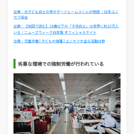
出典：元子ども兵士の男の子～ジェームスくんの物語 ｜日本ユニ
セフ協会
出典：【地図で読む】18歳以下の「子供兵士」は世界に約25万人
いる｜ニューズウィーク日本版 オフィシャルサイト
出典：児童労働 | 子どもの保護 | ユニセフの主な活動分野
劣悪な環境での強制労働が行われている