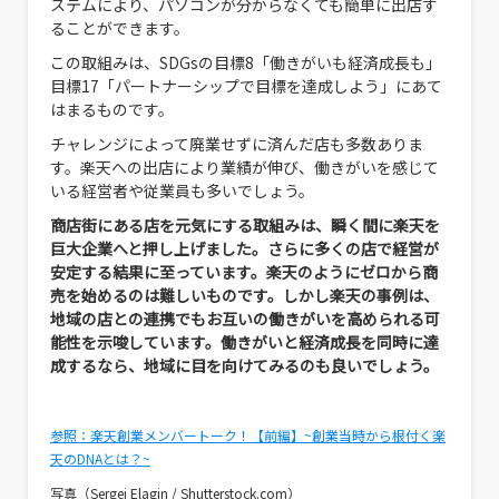
ステムにより、パソコンが分からなくても簡単に出店す
ることができます。
この取組みは、SDGsの目標8「働きがいも経済成長も」
目標17「パートナーシップで目標を達成しよう」にあて
はまるものです。
チャレンジによって廃業せずに済んだ店も多数ありま
す。楽天への出店により業績が伸び、働きがいを感じて
いる経営者や従業員も多いでしょう。
商店街にある店を元気にする取組みは、瞬く間に楽天を
巨大企業へと押し上げました。さらに多くの店で経営が
安定する結果に至っています。楽天のようにゼロから商
売を始めるのは難しいものです。しかし楽天の事例は、
地域の店との連携でもお互いの働きがいを高められる可
能性を示唆しています。働きがいと経済成長を同時に達
成するなら、地域に目を向けてみるのも良いでしょう。
参照：楽天創業メンバートーク！【前編】~創業当時から根付く楽
天のDNAとは？~
写真（Sergei Elagin / Shutterstock.com）