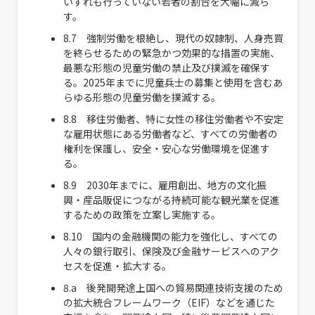
いずれも行っていない若者の割合を大幅に減ら
す。
8.7 強制労働を根絶し、現代の奴隷制、人身売買
を終らせるための緊急かつ効果的な措置の実施、
最悪な形態の児童労働の禁止及び撲滅を確保す
る。2025年までに児童兵士の募集と使用を含むあ
らゆる形態の児童労働を撲滅する。
8.8 移住労働者、特に女性の移住労働者や不安定
な雇用状態にある労働者など、すべての労働者の
権利を保護し、安全・安心な労働環境を促進す
る。
8.9 2030年までに、雇用創出、地方の文化振
興・産品販促につながる持続可能な観光業を促進
するための政策を立案し実施する。
8.10 国内の金融機関の能力を強化し、すべての
人々の銀行取引、保険及び金融サービスへのアク
セスを促進・拡大する。
8.a 後発開発途上国への貿易関連技術支援のため
の拡大統合フレームワーク（EIF）などを通じた