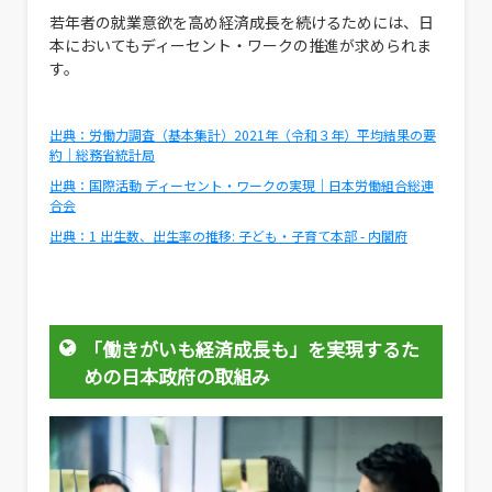
若年者の就業意欲を高め経済成長を続けるためには、日
本においてもディーセント・ワークの推進が求められま
す。
出典：労働力調査（基本集計）2021年（令和３年）平均結果の要
約｜総務省統計局
出典：国際活動 ディーセント・ワークの実現｜日本労働組合総連
合会
出典：1 出生数、出生率の推移: 子ども・子育て本部 - 内閣府
「働きがいも経済成長も」を実現するた
めの日本政府の取組み