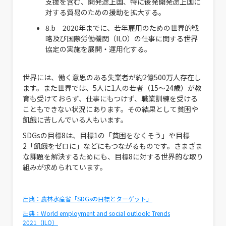
支援を含む、開発途上国、特に後発開発途上国に
対する貿易のための援助を拡大する。
8.b 2020年までに、若年雇用のための世界的戦
略及び国際労働機関（ILO）の仕事に関する世界
協定の実施を展開・運用化する。
世界には、働く意思のある失業者が約2億500万人存在し
ます。また世界では、5人に1人の若者（15〜24歳）が教
育も受けておらず、仕事にもつけず、職業訓練を受ける
こともできない状況にあります。その結果として貧困や
飢餓に苦しんでいる人もいます。
SDGsの目標8は、目標1の「貧困をなくそう」や目標
2「飢餓をゼロに」などにもつながるものです。さまざま
な課題を解決するためにも、目標8に対する世界的な取り
組みが求められています。
出典：農林水産省「SDGsの目標とターゲット」
出典：
World employment and social outlook: Trends
2021（ILO）