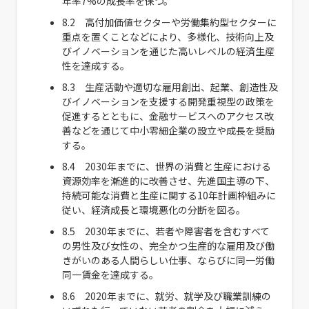
年率7%の成長率を保つ。
8.2 高付加価値セクターや労働集約型セクターに
重点を置くことなどにより、多様化、技術向上及
びイノベーションを通じた高いレベルの経済生産
性を達成する。
8.3 生産活動や適切な雇用創出、起業、創造性及
びイノベーションを支援する開発重視型の政策を
促進するとともに、金融サービスへのアクセス改
善などを通じて中小零細企業の設立や成長を奨励
する。
8.4 2030年までに、世界の消費と生産における
資源効率を漸進的に改善させ、先進国主導の下、
持続可能な消費と生産に関する10年計画枠組みに
従い、経済成長と環境悪化の分断を図る。
8.5 2030年までに、若者や障害者を含むすべて
の男性及び女性の、完全かつ生産的な雇用及び働
きがいのある人間らしい仕事、ならびに同一労働
同一賃金を達成する。
8.6 2020年までに、就労、就学及び職業訓練の